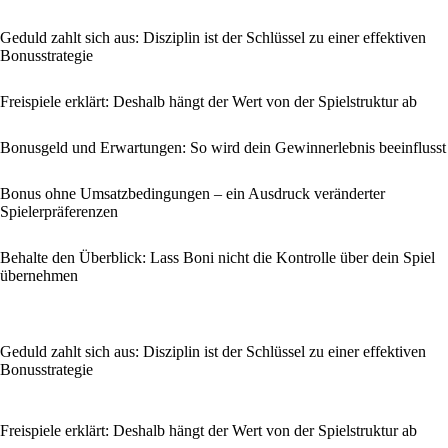
Geduld zahlt sich aus: Disziplin ist der Schlüssel zu einer effektiven
Bonusstrategie
Freispiele erklärt: Deshalb hängt der Wert von der Spielstruktur ab
Bonusgeld und Erwartungen: So wird dein Gewinnerlebnis beeinflusst
Bonus ohne Umsatzbedingungen – ein Ausdruck veränderter
Spielerpräferenzen
Behalte den Überblick: Lass Boni nicht die Kontrolle über dein Spiel
übernehmen
Geduld zahlt sich aus: Disziplin ist der Schlüssel zu einer effektiven
Bonusstrategie
Freispiele erklärt: Deshalb hängt der Wert von der Spielstruktur ab