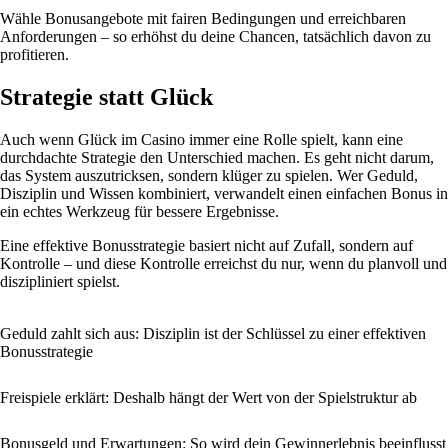
Wähle Bonusangebote mit fairen Bedingungen und erreichbaren
Anforderungen – so erhöhst du deine Chancen, tatsächlich davon zu
profitieren.
Strategie statt Glück
Auch wenn Glück im Casino immer eine Rolle spielt, kann eine
durchdachte Strategie den Unterschied machen. Es geht nicht darum,
das System auszutricksen, sondern klüger zu spielen. Wer Geduld,
Disziplin und Wissen kombiniert, verwandelt einen einfachen Bonus in
ein echtes Werkzeug für bessere Ergebnisse.
Eine effektive Bonusstrategie basiert nicht auf Zufall, sondern auf
Kontrolle – und diese Kontrolle erreichst du nur, wenn du planvoll und
diszipliniert spielst.
Geduld zahlt sich aus: Disziplin ist der Schlüssel zu einer effektiven
Bonusstrategie
Freispiele erklärt: Deshalb hängt der Wert von der Spielstruktur ab
Bonusgeld und Erwartungen: So wird dein Gewinnerlebnis beeinflusst