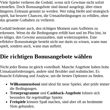
Viele Spieler verlieren die Geduld, wenn sich Gewinne nicht sofort
einstellen. Doch Bonusangebote sind darauf ausgelegt, über einen
längeren Zeitraum genutzt zu werden. Wer ruhig bleibt und strategisch
spielt, hat bessere Chancen, die Umsatzbedingungen zu erfüllen, ohne
das gesamte Guthaben zu verlieren.
Geduld bedeutet auch, den richtigen Moment zum Aufhören zu
erkennen. Wenn du die Bedingungen erfüllt hast und im Plus bist, ist
es klüger, den Gewinn auszuzahlen, statt weiterzuspielen. Eine
effektive Bonusstrategie besteht nicht nur darin zu wissen, wann man
spielt, sondern auch, wann man aufhört.
Die richtigen Bonusangebote wählen
Nicht jeder Bonus ist gleich vorteilhaft. Manche Angebote haben hohe
Umsatzanforderungen, andere sind flexibler und realistischer. Es
braucht Erfahrung und Analyse, um die besten Optionen zu finden.
Willkommensboni
sind ideal für neue Spieler, aber prüfe immer
die Bedingungen.
Treueprogramme
und
Cashback-Angebote
lohnen sich
besonders für regelmäßige Spieler.
Freispiele
können Spaß machen, sind aber oft an bestimmte
Slots gebunden.