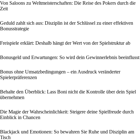
Von Saloons zu Weltmeisterschaften: Die Reise des Pokers durch die
Zeit
Geduld zahlt sich aus: Disziplin ist der Schlüssel zu einer effektiven
Bonusstrategie
Freispiele erklärt: Deshalb hängt der Wert von der Spielstruktur ab
Bonusgeld und Erwartungen: So wird dein Gewinnerlebnis beeinflusst
Bonus ohne Umsatzbedingungen – ein Ausdruck veränderter
Spielerpräferenzen
Behalte den Überblick: Lass Boni nicht die Kontrolle über dein Spiel
übernehmen
Die Magie der Wahrscheinlichkeit: Steigere deine Spielfreude durch
Einblick in Chancen
Blackjack und Emotionen: So bewahren Sie Ruhe und Disziplin am
Tisch